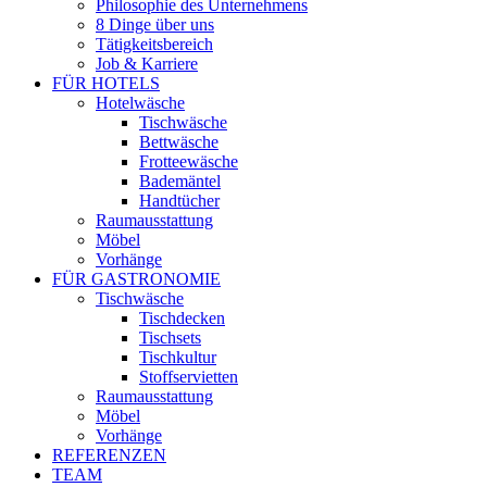
Philosophie des Unternehmens
8 Dinge über uns
Tätigkeitsbereich
Job & Karriere
FÜR HOTELS
Hotelwäsche
Tischwäsche
Bettwäsche
Frotteewäsche
Bademäntel
Handtücher
Raumausstattung
Möbel
Vorhänge
FÜR GASTRONOMIE
Tischwäsche
Tischdecken
Tischsets
Tischkultur
Stoffservietten
Raumausstattung
Möbel
Vorhänge
REFERENZEN
TEAM