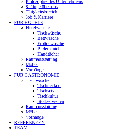
Philosophie des Unternehmens
8 Dinge über uns
Tätigkeitsbereich
Job & Karriere
FÜR HOTELS
Hotelwäsche
Tischwäsche
Bettwäsche
Frotteewäsche
Bademäntel
Handtücher
Raumausstattung
Möbel
Vorhänge
FÜR GASTRONOMIE
Tischwäsche
Tischdecken
Tischsets
Tischkultur
Stoffservietten
Raumausstattung
Möbel
Vorhänge
REFERENZEN
TEAM