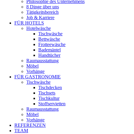
Philosophie des Unternehmens
8 Dinge über uns
Tätigkeitsbereich
Job & Karriere
FÜR HOTELS
Hotelwäsche
Tischwäsche
Bettwäsche
Frotteewäsche
Bademäntel
Handtücher
Raumausstattung
Möbel
Vorhänge
FÜR GASTRONOMIE
Tischwäsche
Tischdecken
Tischsets
Tischkultur
Stoffservietten
Raumausstattung
Möbel
Vorhänge
REFERENZEN
TEAM